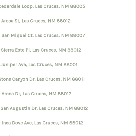
Cedardale Loop, Las Cruces, NM 88005
CRUCES_1
 Arosa St, Las Cruces, NM 88012
ELL A HOME IN LAS
 San Miguel Ct, Las Cruces, NM 88007
 Sierra Este Pl, Las Cruces, NM 88012
CRUCES_0
 Juniper Ave, Las Cruces, NM 88001
ELL A HOME IN LAS
Stone Canyon Dr, Las Cruces, NM 88011
CRUCES
 Arena Dr, Las Cruces, NM 88012
 San Augustin Dr, Las Cruces, NM 88012
FINANCING
 Inca Dove Ave, Las Cruces, NM 88012
WHO WE ARE