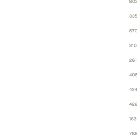
802
335
570
310
281
405
424
426
163
788