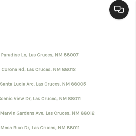
HOME
SEARCH LISTINGS
 Paradise Ln, Las Cruces, NM 88007
 Corona Rd, Las Cruces, NM 88012
BUYING
 Santa Lucia Arc, Las Cruces, NM 88005
SELLING
Scenic View Dr, Las Cruces, NM 88011
HOMEVALUE
 Marvin Gardens Ave, Las Cruces, NM 88012
 Mesa Rico Dr, Las Cruces, NM 88011
ELL A HOME IN LAS