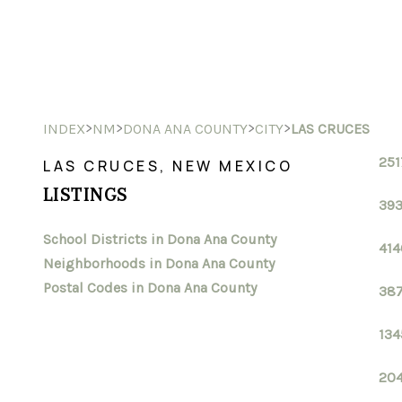
>
>
>
>
INDEX
NM
DONA ANA COUNTY
CITY
LAS CRUCES
251
LAS CRUCES, NEW MEXICO
LISTINGS
393
School Districts in Dona Ana County
414
Neighborhoods in Dona Ana County
Postal Codes in Dona Ana County
387
134
204