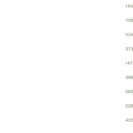
141
758
104
373
147
399
265
228
405