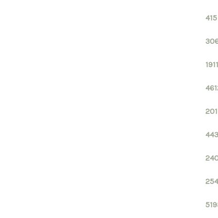
415
306
191
461
201
443
240
254
519