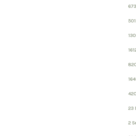
673
501
130
161
820
164
420
23 
2 S