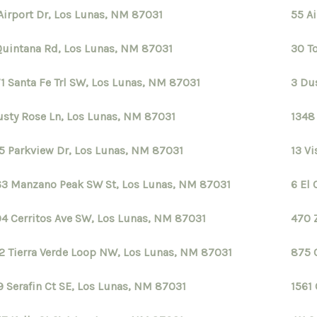
Airport Dr, Los Lunas, NM 87031
55 A
Quintana Rd, Los Lunas, NM 87031
30 T
S
1 Santa Fe Trl SW, Los Lunas, NM 87031
3 Du
usty Rose Ln, Los Lunas, NM 87031
1348
5 Parkview Dr, Los Lunas, NM 87031
13 V
S
3 Manzano Peak SW St, Los Lunas, NM 87031
6 El
4 Cerritos Ave SW, Los Lunas, NM 87031
470 
2 Tierra Verde Loop NW, Los Lunas, NM 87031
875 
9 Serafin Ct SE, Los Lunas, NM 87031
1561