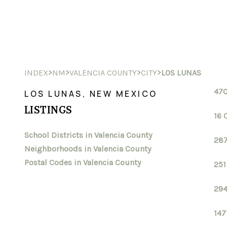
>
>
>
>
INDEX
NM
VALENCIA COUNTY
CITY
LOS LUNAS
470
LOS LUNAS, NEW MEXICO
LISTINGS
16 
School Districts in Valencia County
287
Neighborhoods in Valencia County
Postal Codes in Valencia County
251
294
147