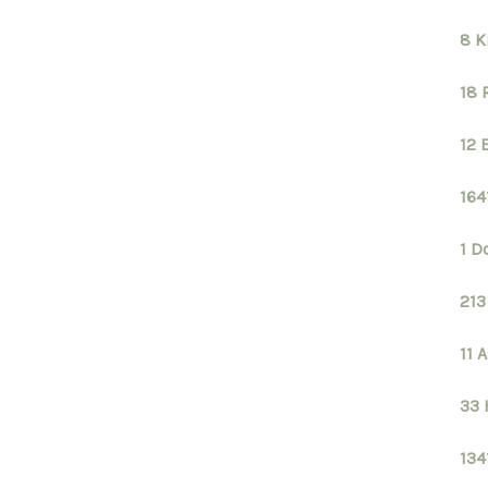
8 K
18 
12 
164
1 D
213
11 
33 
134