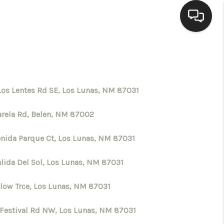
HOME
SEARCH LISTINGS
Los Lentes Rd SE, Los Lunas, NM 87031
arela Rd, Belen, NM 87002
BUYING
enida Parque Ct, Los Lunas, NM 87031
SELLING
alida Del Sol, Los Lunas, NM 87031
HOMEVALUE
llow Trce, Los Lunas, NM 87031
 Festival Rd NW, Los Lunas, NM 87031
ELL A HOME IN LAS