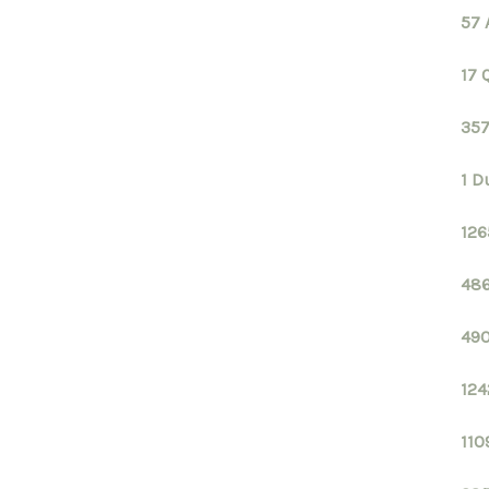
57 
17 
357
1 D
126
486
490
124
110