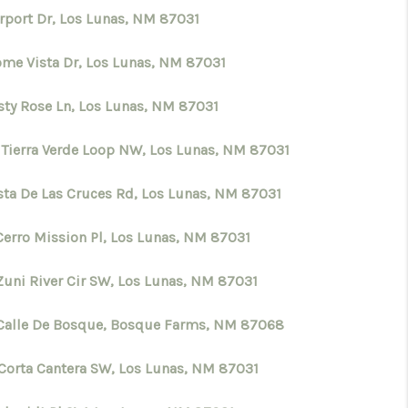
irport Dr, Los Lunas, NM 87031
CRUCES_1
ome Vista Dr, Los Lunas, NM 87031
ELL A HOME IN LAS
sty Rose Ln, Los Lunas, NM 87031
 Tierra Verde Loop NW, Los Lunas, NM 87031
CRUCES_0
ista De Las Cruces Rd, Los Lunas, NM 87031
ELL A HOME IN LAS
 Cerro Mission Pl, Los Lunas, NM 87031
CRUCES
Zuni River Cir SW, Los Lunas, NM 87031
Calle De Bosque, Bosque Farms, NM 87068
FINANCING
 Corta Cantera SW, Los Lunas, NM 87031
WHO WE ARE