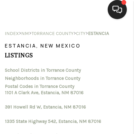
HOME
>
>
>
>
INDEX
NM
TORRANCE COUNTY
CITY
ESTANCIA
SEARCH LISTINGS
ESTANCIA, NEW MEXICO
LISTINGS
BUYING
School Districts in Torrance County
SELLING
Neighborhoods in Torrance County
HOMEVALUE
Postal Codes in Torrance County
1101 A Clark Ave, Estancia, NM 87016
SELL A HOME IN LAS
391 Howell Rd W, Estancia, NM 87016
CRUCES_1
1335 State Highway 542, Estancia, NM 87016
SELL A HOME IN LAS