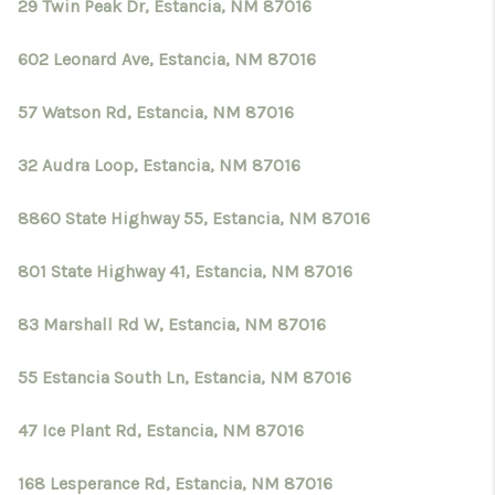
CRUCES_0
29 Twin Peak Dr, Estancia, NM 87016
SELL A HOME IN LAS
602 Leonard Ave, Estancia, NM 87016
CRUCES
57 Watson Rd, Estancia, NM 87016
FINANCING
32 Audra Loop, Estancia, NM 87016
WHO WE ARE
8860 State Highway 55, Estancia, NM 87016
CONNECT
801 State Highway 41, Estancia, NM 87016
TOP AREAS
83 Marshall Rd W, Estancia, NM 87016
55 Estancia South Ln, Estancia, NM 87016
47 Ice Plant Rd, Estancia, NM 87016
168 Lesperance Rd, Estancia, NM 87016